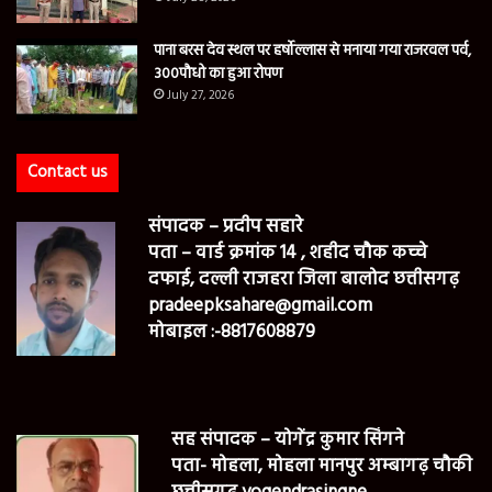
पाना बरस देव स्थल पर हर्षोल्लास से मनाया गया राजरवल पर्व,
300पौधो का हुआ रोपण
July 27, 2026
Contact us
संपादक – प्रदीप सहारे
पता – वार्ड क्रमांक 14 , शहीद चौक कच्चे
दफाई, दल्ली राजहरा जिला बालोद छत्तीसगढ़
pradeepksahare@gmail.com
मोबाइल :-8817608879
सह संपादक – योगेंद्र कुमार सिंगने
पता- मोहला, मोहला मानपुर अम्बागढ़ चौकी