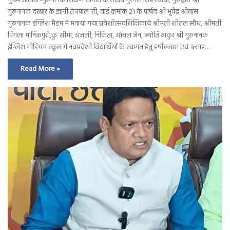
मुख्य अतिथि -गुरुनानक शिक्षण समिति के सचिव गुरमेल सिंह रंधावा, गुरुद्वारा श्री
गुरुनानक दरबार के ज्ञानी तेजपाल जी, वार्ड क्रमांक 21 के पार्षद श्री भूपेंद्र श्रीवास
गुरुनानक इंग्लिश मैडम मे मनाया गया प्रवेशॉत्सवशिक्षिकाये श्रीमती शीतल सौंध, श्रीमती
पिंगला मानिकपुरी,कु. सीमा, अंजली, निकिता, आंचल जैन, ज्योति ठाकुर श्री गुरुनानक
इंग्लिश मीडियम स्कूल में नवप्रवेशी विद्यार्थियों के स्वागत हेतु हर्षोल्लास एवं उत्साह…
Read More »