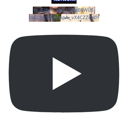
YouTube Video UC4pB9WUE-
cbCuBsnLW7pApA_vX4CZZiay0Y