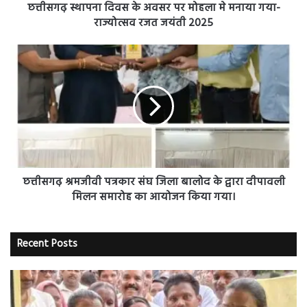
गया-
छत्तीसगढ़ स्थापना दिवस के अवसर पर मोहला मे मनाया गया-
राज्योत्सव
राज्योत्सव रजत जयंती 2025
रजत
जयंती
छत्तीसगढ़
2025
श्रमजीवी
पत्रकार
संघ
जिला
बालोद
के
द्वारा
दीपावली
मिलन
छत्तीसगढ़ श्रमजीवी पत्रकार संघ जिला बालोद के द्वारा दीपावली
समारोह
मिलन समारोह का आयोजन किया गया।
का
आयोजन
किया
Recent Posts
गया।