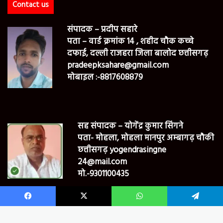
Contact us
संपादक – प्रदीप सहारे
पता – वार्ड क्रमांक 14 , शहीद चौक कच्चे
दफाई, दल्ली राजहरा जिला बालोद छत्तीसगढ़
pradeepksahare@gmail.com
मोबाइल :-8817608879
सह संपादक – योगेंद्र कुमार सिंगने
पता- मोहला, मोहला मानपुर अम्बागढ़ चौकी
छत्तीसगढ़ yogendrasingne
24@mail.com
मो.-9301100435
Facebook
X
WhatsApp
Telegram
© Bharat24newsmpcg Copyright 2022, All Rights Reserved