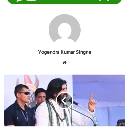
Yogendra Kumar Singne
Website
छत्तीसगढ़
स्थापना
दिवस
के
अवसर
पर
मोहला
मे
मनाया