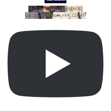
YouTube Video UC4pB9WUE-
cbCuBsnLW7pApA_vX4CZZiay0Y