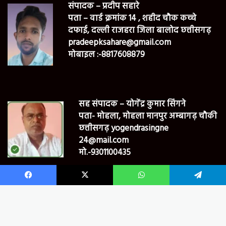
संपादक – प्रदीप सहारे
पता – वार्ड क्रमांक 14 , शहीद चौक कच्चे
दफाई, दल्ली राजहरा जिला बालोद छत्तीसगढ़
pradeepksahare@gmail.com
मोबाइल :-8817608879
सह संपादक – योगेंद्र कुमार सिंगने
पता- मोहला, मोहला मानपुर अम्बागढ़ चौकी
छत्तीसगढ़ yogendrasingne
24@mail.com
मो.-9301100435
Facebook
X
WhatsApp
Telegram
© Bharat24newsmpcg Copyright 2022, All Rights Reserved
B