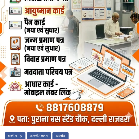
छत्तीसगढ़
दल्लीराजहरा
बालोद