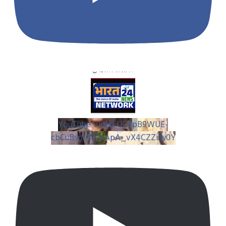
YouTube Video UC4pB9WUE-
cbCuBsnLW7pApA_vX4CZZiay0Y