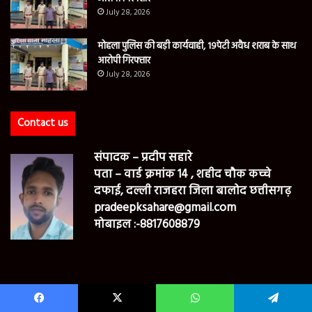
July 28, 2026
मोहला पुलिस की बड़ी कार्यवाही, 19पेटी अवैध शराब के साथ
आरोपी गिरफ्तार
July 28, 2026
Contact us
संपादक – प्रदीप सहारे
पता – वार्ड क्रमांक 14 , शहीद चौक कच्चे
दफाई, दल्ली राजहरा जिला बालोद छत्तीसगढ़
pradeepksahare@gmail.com
मोबाइल :-8817608879
सह संपादक – योगेंद्र कुमार सिंगने
पता- मोहला, मोहला मानपुर अम्बागढ़ चौकी
Facebook
X
WhatsApp
Telegram