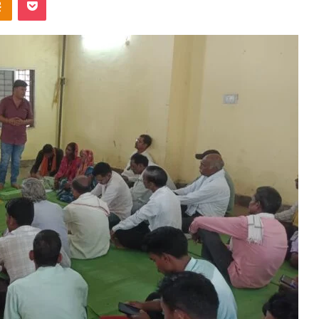
ntakte
Odnoklassniki
Pocket