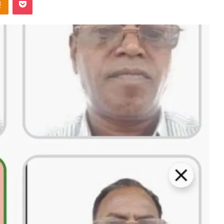
ntakte
Odnoklassniki
Pocket