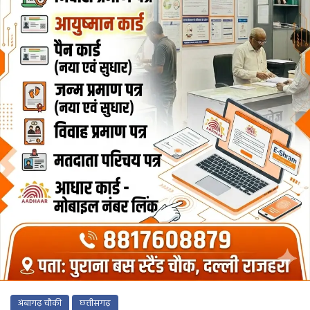
अंबागढ़ चौकी
छत्तीसगढ़