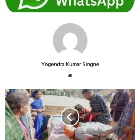
Yogendra Kumar Singne
Website
श्रद्धेय
अटल
बिहारी
बाजपेयी
जी
की
जंयती
भड़