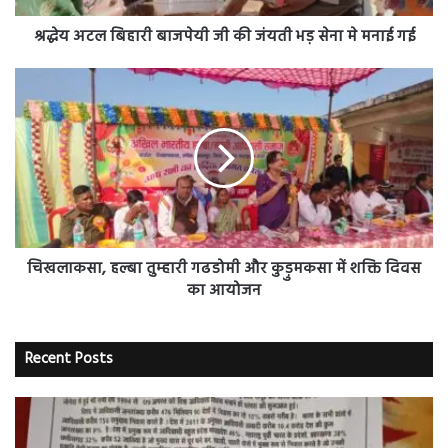
सेना
मे
श्रद्धेय अटल बिहारी बाजपेयी जी की जंयती भड़ सेना मे मनाई गई
मनाई
गई
चिखलाकसा,
हल्बा
तुम्हारी
गढडोमी
और
कुड़ुमकसा
में
शक्ति
दिवस
का
चिखलाकसा, हल्बा तुम्हारी गढडोमी और कुड़ुमकसा में शक्ति दिवस
आयोजन
का आयोजन
Recent Posts