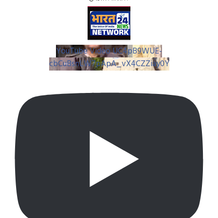
YouTube Video UC4pB9WUE-
cbCuBsnLW7pApA_vX4CZZiay0Y