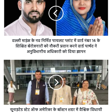
के
नव
निर्मित
पायलट
प्लांट
में
वार्ड
नंबर
दल्ली माइंस के नव निर्मित पायलट प्लांट में वार्ड नंबर 14 के
14
शिक्षित बेरोजगारों को नौकरी प्रदान करने वार्ड पार्षद ने
के
अनुविभागीय अधिकारी को दिया ज्ञापन
शिक्षित
बेरोजगारों
यूनाइटेड
को
स्टेट
नौकरी
ऑफ
प्रदान
अमेरिका
करने
के
वार्ड
बॉस्टन
पार्षद
शहर
ने
में
अनुविभागीय
वैश्विक
अधिकारी
विधायी
यूनाइटेड स्टेट ऑफ अमेरिका के बॉस्टन शहर में वैश्विक विधायी