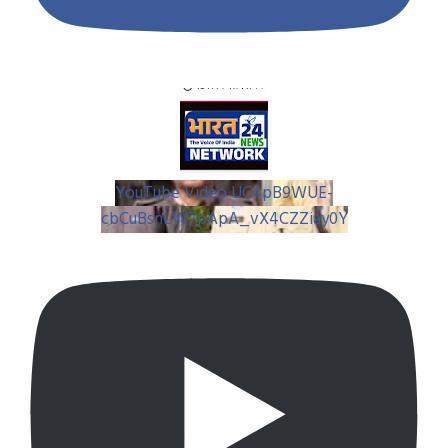
YouTube Video UC4pB9WUE-
cbCuBsnLW7pApA_vX4CZZiay0Y