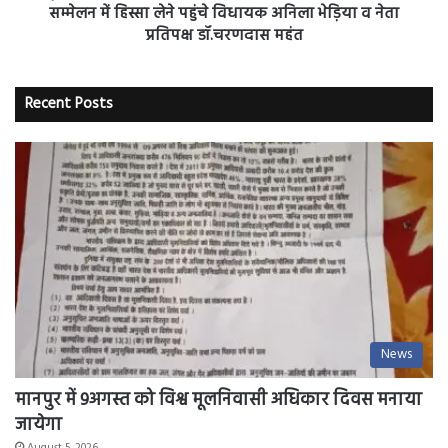
को
सम्मेलन
सम्मेलन में हिस्सा लेने पहुंचे विधायक अनिला भेड़िया व नेता
दिया
में
प्रतिपक्ष डॉ.चरणदास महंत
ज्ञापन
हिस्सा
लेने
पहुंचे
Recent Posts
विधायक
अनिला
भेड़िया
व
नेता
प्रतिपक्ष
डॉ.चरणदास
महंत
News
मानपुर में 9अगस्त को विश्व मूलनिवासी अधिकार दिवस मनाया
जायेगा
August 5, 2026