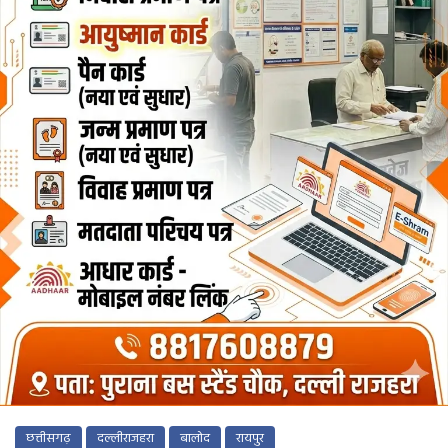
छत्तीसगढ़
दल्लीराजहरा
बालोद
रायपुर