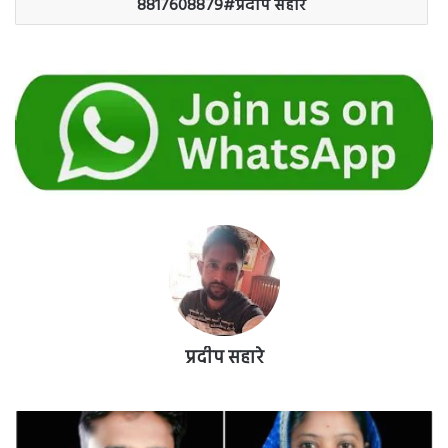
8817608879#प्रदीप सहारे
प्रदीप सहारे
दल्ली
माइंस