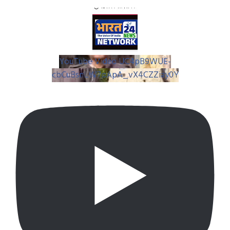
YouTube Video UC4pB9WUE-
cbCuBsnLW7pApA_vX4CZZiay0Y