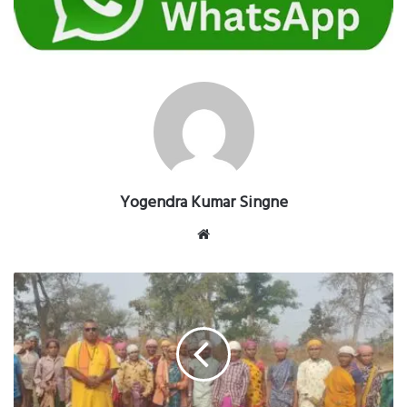
Yogendra Kumar Singne
Website
विकसित
भारत
गारंटी
के
तहत
ग्रामीण
जन