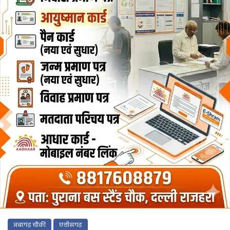
अंबागढ़ चौकी
छत्तीसगढ़