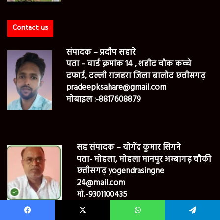
Contact us
संपादक – प्रदीप सहारे
पता – वार्ड क्रमांक 14 , शहीद चौक कच्चे
दफाई, दल्ली राजहरा जिला बालोद छत्तीसगढ़
pradeepksahare@gmail.com
मोबाइल :-8817608879
सह संपादक – योगेंद्र कुमार सिंगने
पता- मोहला, मोहला मानपुर अम्बागढ़ चौकी
छत्तीसगढ़ yogendrasingne
24@mail.com
मो.-9301100435
Facebook
X
WhatsApp
Telegram