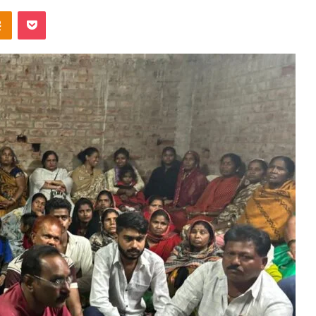
ntakte
Odnoklassniki
Pocket