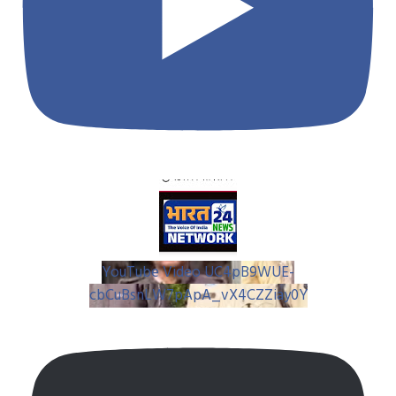
YouTube Video UC4pB9WUE-
cbCuBsnLW7pApA_vX4CZZiay0Y