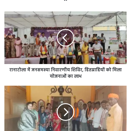
रानाटोला
में
जनसमस्या
निवारणीय
शिविर,
हितग्राहियों
को
मिला
योजनाओं
का
रानाटोला में जनसमस्या निवारणीय शिविर, हितग्राहियों को मिला
लाभ
योजनाओं का लाभ
मोदी
सरकार
के
12वर्ष
पूर्ण
होने
पर