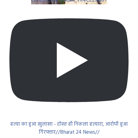
cbCuBsnLW7pApA_vX4CZZiay0Y
हत्या का हुआ खुलासा - दोस्त ही निकला हत्यारा, आरोपी हुआ
गिरफ्तार//Bharat 24 News//