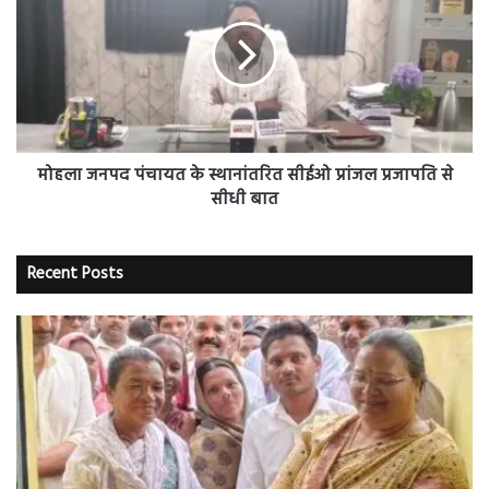
पंचायत
के
स्थानांतरित
सीईओ
प्रांजल
प्रजापति
से
सीधी
मोहला जनपद पंचायत के स्थानांतरित सीईओ प्रांजल प्रजापति से
बात
सीधी बात
Recent Posts