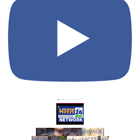
YouTube Video UC4pB9WUE-