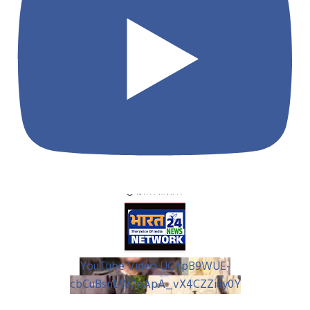
YouTube Video UC4pB9WUE-
cbCuBsnLW7pApA_vX4CZZiay0Y