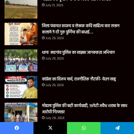
July 31, 2026
जिला पंचायत सदस्य व लेखक कवि साहित्य कार लखन
कलामे ने दी गुरु पुर्णिमा की बधाई….
July 29, 2026
थाना खडगांव पुलिस का साइबर जागरूकता अभियान
July 29, 2026
कांग्रेस का विजय मार्च, राजनीतिक नौटंकी- चेतन साहु
July 29, 2026
मोहला पुलिस की बड़ी कार्यवाही, 19पेटी अवैध शराब के साथ
आरोपी गिरफ्तार
July 28, 2026
मोहला पुलिस की बड़ी कार्यवाही, 19पेटी अवैध शराब के साथ
Facebook
X
WhatsApp
Telegram