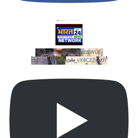
YouTube Video UC4pB9WUE-
cbCuBsnLW7pApA_vX4CZZiay0Y