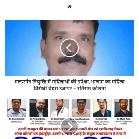
Website
एल्डरमेन
नियुक्ति
में
महिलाओं
की
उपेक्षा,
भाजपा
का
महिला
विरोधी
एल्डरमेन नियुक्ति में महिलाओं की उपेक्षा, भाजपा का महिला
चेहरा
विरोधी चेहरा उजागर – रतिराम कोसमा
उजागर
–
राजहरा
रतिराम
व्यापारी
कोसमा
संघ
दल्ली
राजहरा
इकाई