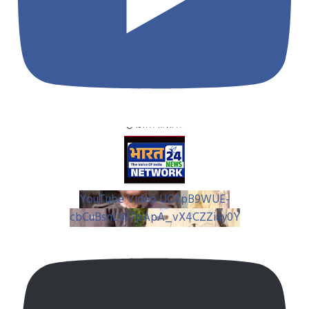
YouTube Video UC4pB9WUE-
cbCuBsnLW7pApA_vX4CZZiay0Y