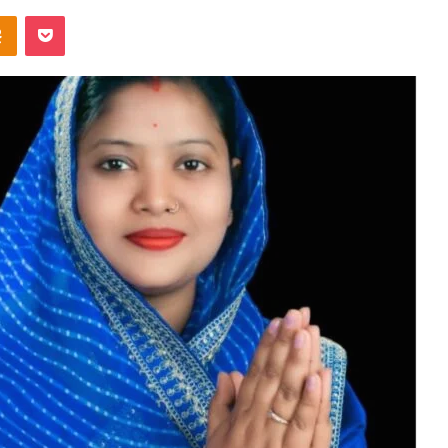
ntakte
Odnoklassniki
Pocket