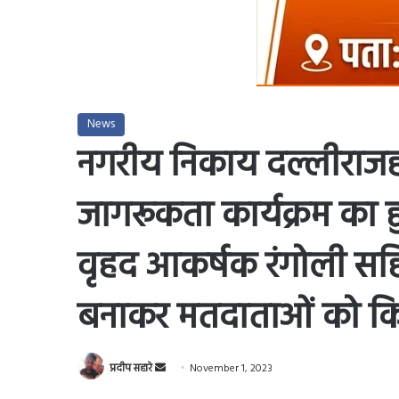
News
नगरीय निकाय दल्लीराजहर
जागरूकता कार्यक्रम का
वृहद आकर्षक रंगोली सहि
बनाकर मतदाताओं को क
Send
प्रदीप सहारे
November 1, 2023
an
Facebook
X
LinkedIn
Tumblr
Pinterest
Reddit
VKo