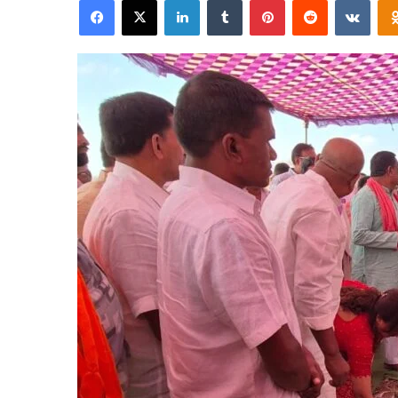
Facebook
X
LinkedIn
Tumblr
Pinterest
Reddit
VKo
email