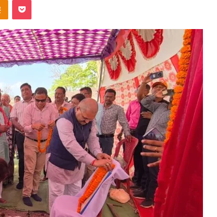
ntakte
Odnoklassniki
Pocket