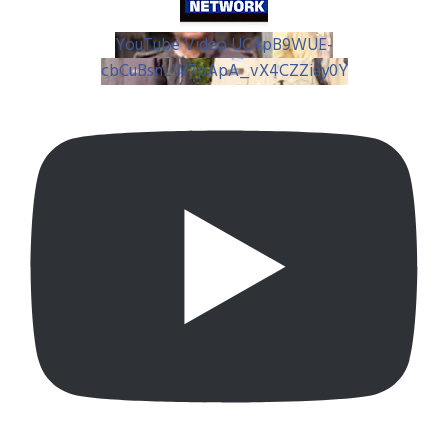
YouTube Video UC4pB9WUE-
cbCuBsnLW7pApA_vX4CZZiay0Y