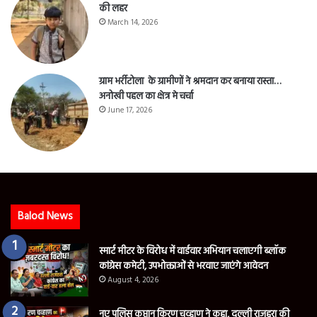
की लहर
March 14, 2026
ग्राम भर्रीटोला के ग्रामीणों ने श्रमदान कर बनाया रास्ता…
अनोखी पहल का क्षेत्र मे चर्चा
June 17, 2026
Balod News
स्मार्ट मीटर के विरोध में वार्डवार अभियान चलाएगी ब्लॉक
कांग्रेस कमेटी, उपभोक्ताओं से भरवाए जाएंगे आवेदन
August 4, 2026
नए पुलिस कप्तान किरण चव्हाण ने कहा, दल्ली राजहरा की