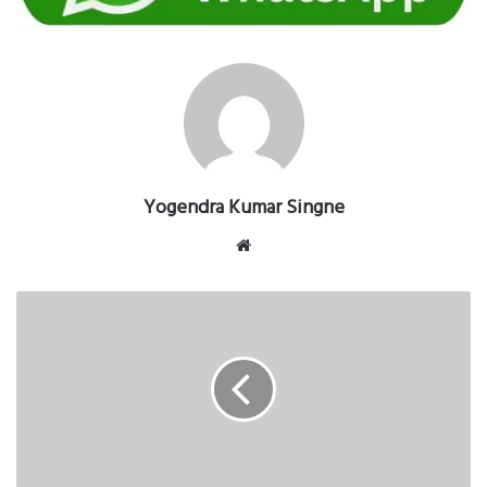
Yogendra Kumar Singne
Website
भारत
-दक्षिण
अफ्रीका
वनडे
क्रिकेट
मैच
रायपुर
में
03