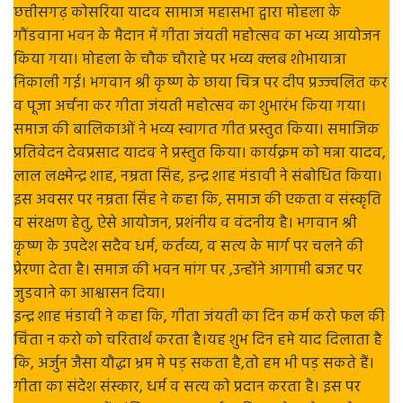
छत्तीसगढ़ कोसरिया यादव सामाज महासभा द्वारा मोहला के
गौंडवाना भवन के मैदान में गीता जंयती महोत्सव का भव्य आयोजन
किया गया। मोहला के चौक चौराहे पर भव्य क्लब शोभायात्रा
निकाली गई। भगवान श्री कृष्ण के छाया चित्र पर दीप प्रज्ज्वलित कर
व पूजा अर्चना कर गीता जंयती महोत्सव का शुभारंभ किया गया।
समाज की बालिकाओं ने भव्य स्वागत गीत प्रस्तुत किया। समाजिक
प्रतिवेदन देवप्रसाद यादव ने प्रस्तुत किया। कार्यक्रम को मन्ना यादव,
लाल लक्ष्मेन्द्र शाह, नम्रता सिंह, इन्द्र शाह मंडावी ने संबोधित किया।
इस अवसर पर नम्रता सिंह ने कहा कि, समाज की एकता व संस्कृति
व संरक्षण हेतु, ऐसे आयोजन, प्रशंनीय व वंदनीय है। भगवान श्री
कृष्ण के उपदेश सदैव धर्म, कर्तव्य, व सत्य के मार्ग पर चलने की
प्रेरणा देता है। समाज की भवन मांग पर ,उन्होंने आगामी बजट पर
जुडवाने का आश्वासन दिया।
इन्द्र शाह मंडावी ने कहा कि, गीता जंयती का दिन कर्म करो फल की
चिंता न करो को चरितार्थ करता है।यह शुभ दिन हमे याद दिलाता है
कि, अर्जुन जैसा यौद्धा भ्रम मे पड़ सकता है,तो हम भी पड़ सकते हैं।
गीता का संदेश संस्कार, धर्म व सत्य को प्रदान करता है। इस पर