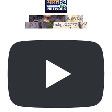
YouTube Video UC4pB9WUE-
cbCuBsnLW7pApA_vX4CZZiay0Y