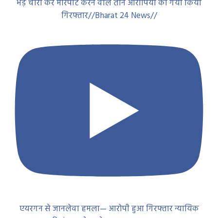
भेड़ चोरी कर मारपीट करने वाले तीन आरोपियों को गया किया
गिरफ्तार//Bharat 24 News//
एयरगन से जानलेवा हमला— आरोपी हुआ गिरफ्तार न्यायिक