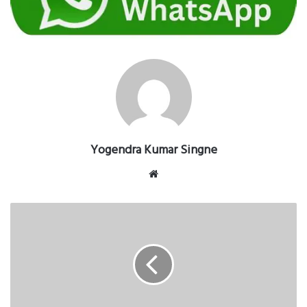
Yogendra Kumar Singne
Website
जिले
में
खनिज
के
अवैध
उत्खनन,
परिवहन