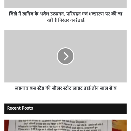
एवं
भण्डारण
पर
जिले में खनिज के अवैध उत्खनन, परिवहन एवं भण्डारण पर की जा
की
रही है निरंतर कार्रवाई
जा
रही
खडगांव
है
बस
निरंतर
स्टैंड
कार्रवाई
की
सौलर
स्ट्रीट
लाइट
ढाई
तीन
साल
खडगांव बस स्टैंड की सौलर स्ट्रीट लाइट ढाई तीन साल से बं
से
बं
Recent Posts