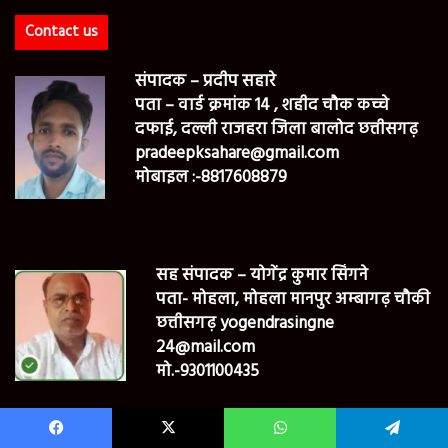
Contact us
संपादक – प्रदीप सहारे
पता – वार्ड क्रमांक 14 , शहीद चौक कच्चे
दफाई, दल्ली राजहरा जिला बालोद छत्तीसगढ़
pradeepksahare@gmail.com
मोबाइल :-8817608879
सह संपादक – योगेंद्र कुमार सिंगने
पता- मोहला, मोहला मानपुर अम्बागढ़ चौकी
छत्तीसगढ़ yogendrasingne
24@mail.com
मो.-9301100435
Facebook
X
WhatsApp
Telegram