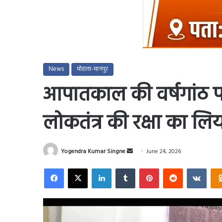
News
मोहला-मानपुर
आपातकाल की वर्षगांठ पर 
लोकतंत्र की रक्षा का लि
Send
Yogendra Kumar Singne
June 24, 2026
an
Facebook
X
LinkedIn
Tumblr
Pinterest
Reddit
VKo
email