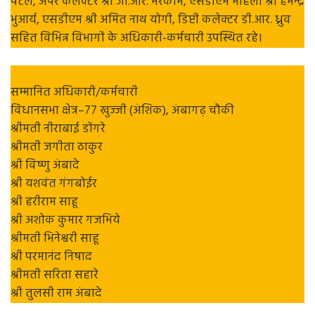
पटले, अपर कलेक्टर श्री जी.आर. मरकाम, एसडीएम मोहला श्री हेमेन्द्र
भुआर्य, एसडीएम श्री अमित नाथ योगी, डिप्टी कलेक्टर डी.आर. ध्रुव
सहित विभिन्न विभागों के अधिकारी-कर्मचारी उपस्थित रहे।
सम्मानित अधिकारी/कर्मचारी
विधानसभा क्षेत्र–77 खुज्जी (अंशिक), अंबागढ़ चौकी
श्रीमती नीराबाई डोंगरे
श्रीमती जगीता ठाकुर
श्री विष्णु अंबादे
श्री यशवंत गंगबोईर
श्री हरीराम साहू
श्री अशोक कुमार गजभिये
श्रीमती भिनेश्वरी साहू
श्री परमानंद निषाद
श्रीमती सरिता सहारे
श्री तुलसी राम अंबादे