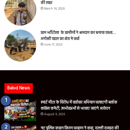
की लहर
March 14, 2026
ग्राम भर्रीटोला के ग्रामीणों ने श्रमदान कर बनाया रास्ता…
अनोखी पहल का क्षेत्र मे चर्चा
June 17, 2026
Balod News
स्मार्ट मीटर के विरोध में वार्डवार अभियान चलाएगी ब्लॉक
कांग्रेस कमेटी, उपभोक्ताओं से भरवाए जाएंगे आवेदन
August 4, 2026
नए पुलिस कप्तान किरण चव्हाण ने कहा, दल्ली राजहरा की