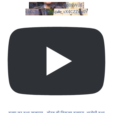
YouTube Video UC4pB9WUE-
cbCuBsnLW7pApA_vX4CZZiay0Y