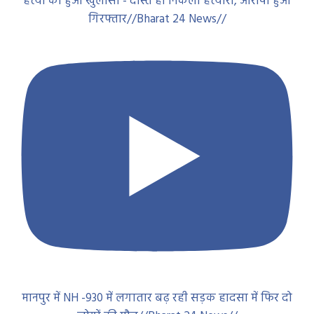
हत्या का हुआ खुलासा - दोस्त ही निकला हत्यारा, आरोपी हुआ
गिरफ्तार//Bharat 24 News//
मानपुर में NH -930 में लगातार बढ़ रही सड़क हादसा में फिर दो