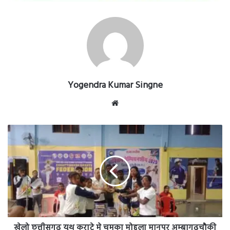
Yogendra Kumar Singne
Website
खेलो
छत्तीसगढ़
यूथ
कराटे
मे
चमका
मोहला
मानपुर
अम्बागढ़चौकी
जिले
खेलो छत्तीसगढ़ यूथ कराटे मे चमका मोहला मानपुर अम्बागढ़चौकी