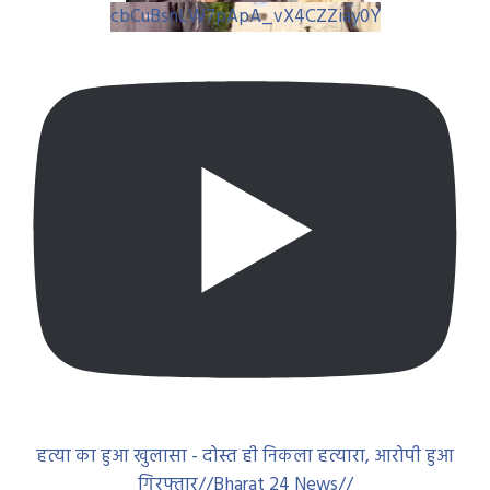
cbCuBsnLW7pApA_vX4CZZiay0Y
हत्या का हुआ खुलासा - दोस्त ही निकला हत्यारा, आरोपी हुआ
गिरफ्तार//Bharat 24 News//