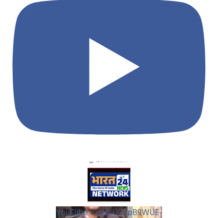
YouTube Video UC4pB9WUE-