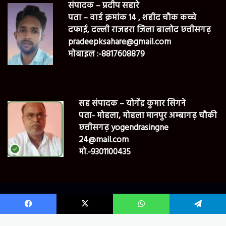
संपादक – प्रदीप सहारे
पता – वार्ड क्रमांक 14 , शहीद चौक कच्चे
दफाई, दल्ली राजहरा जिला बालोद छत्तीसगढ़
pradeepksahare@gmail.com
मोबाइल :-8817608879
सह संपादक – योगेंद्र कुमार सिंगने
पता- मोहला, मोहला मानपुर अम्बागढ़ चौकी
छत्तीसगढ़ yogendrasingne
24@mail.com
मो.-9301100435
© Bharat24newsmpcg Copyright 2022, All Rights Reserved
Facebook
X
WhatsApp
Telegram