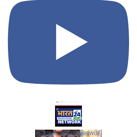
YouTube Video UC4pB9WUE-