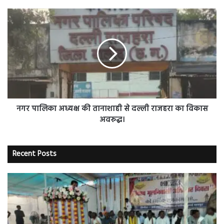
लेकर,
गृहमंत्री
नगर
से
पालिका
मिला
अध्यक्ष
प्रतिनिधि
की
मंडल
तानाशाही
से
दल्ली
राजहरा
का
विकास
नगर पालिका अध्यक्ष की तानाशाही से दल्ली राजहरा का विकास
अवरुद्ध।
अवरुद्ध।
Recent Posts