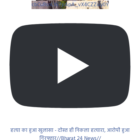
cbCuBsnLW7pApA_vX4CZZiay0Y
हत्या का हुआ खुलासा - दोस्त ही निकला हत्यारा, आरोपी हुआ
गिरफ्तार//Bharat 24 News//