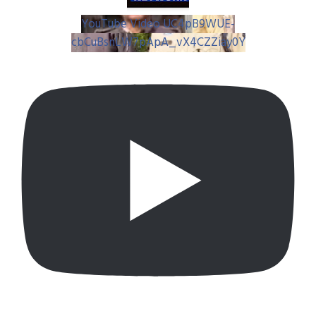
YouTube Video UC4pB9WUE-
cbCuBsnLW7pApA_vX4CZZiay0Y