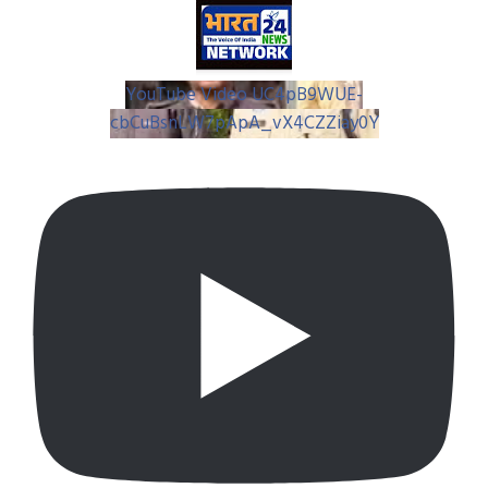
YouTube Video UC4pB9WUE-
cbCuBsnLW7pApA_vX4CZZiay0Y