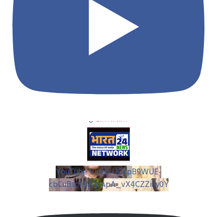
YouTube Video UC4pB9WUE-
cbCuBsnLW7pApA_vX4CZZiay0Y