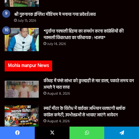
श्री गुरुनानक इंग्लिश मीडियम मे मनाया गया प्रवेशॉत्सव
July 15, 2026
*दुर्दान्त नक्सली हिड़मा का समर्थन करना कांग्रेसियों की
नक्सली विचारधारा का परिचायक : भाजपा*
July 14, 2026
Mohla manpur News
कीचड़ में फंसे सांभर को कुल्हाड़ी से मार डाला, पकाते समय वन
अमले ने मारा छापा
August 8, 2026
स्मार्ट मीटर के विरोध में वार्डवार अभियान चलाएगी ब्लॉक
कांग्रेस कमेटी, उपभोक्ताओं से भरवाए जाएंगे आवेदन
August 4, 2026
नए पुलिस कप्तान किरण चव्हाण ने कहा, दल्ली राजहरा की
Facebook
X
WhatsApp
Telegram