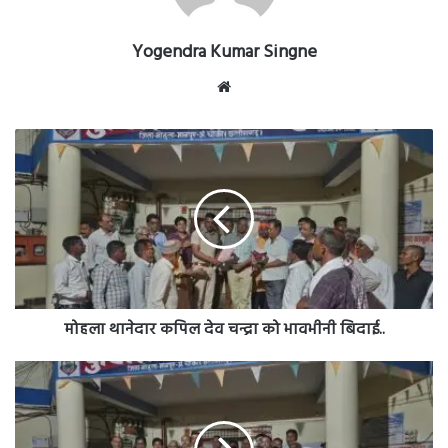
Yogendra Kumar Singne
Website
मोहला
थानेदार
कपिल
देव
चन्द्रा
को
भावभीनी
बिदाई..
मोहला थानेदार कपिल देव चन्द्रा को भावभीनी बिदाई..
मोहला
थानेदार
कपिल
देव