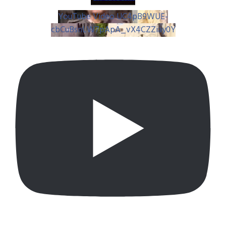
YouTube Video UC4pB9WUE-
cbCuBsnLW7pApA_vX4CZZiay0Y