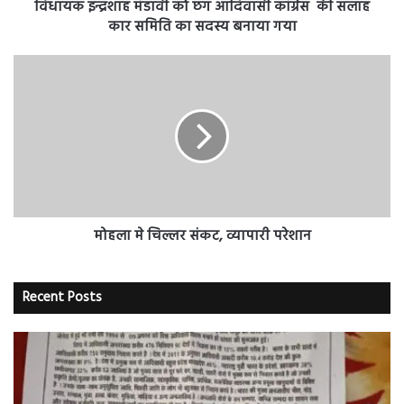
कार
विधायक इन्द्रशाह मंडावी को छग आदिवासी कांग्रेस की सलाह
समिति
कार समिति का सदस्य बनाया गया
का
सदस्य
मोहला
बनाया
मे
गया
चिल्लर
संकट,
व्यापारी
परेशान
मोहला मे चिल्लर संकट, व्यापारी परेशान
Recent Posts