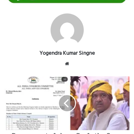
Yogendra Kumar Singne
Website
विधायक
इन्द्रशाह
मंडावी
को
छग
आदिवासी
कांग्रेस
की
सलाह