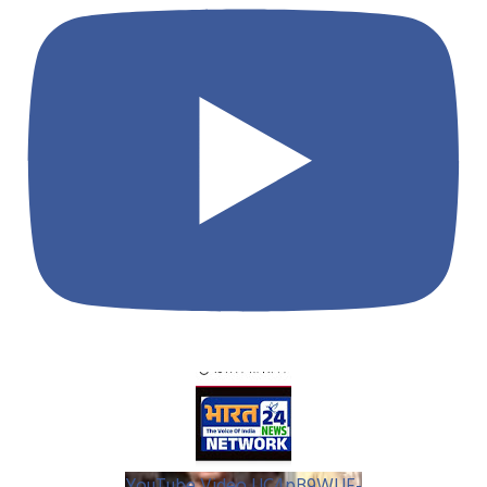
YouTube Video UC4pB9WUE-