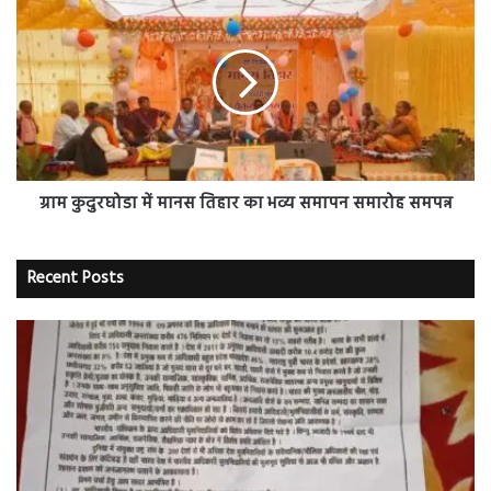
कुदुरघोडा
में
मानस
तिहार
का
भव्य
समापन
समारोह
समपन्न
ग्राम कुदुरघोडा में मानस तिहार का भव्य समापन समारोह समपन्न
Recent Posts