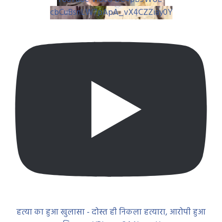
cbCuBsnLW7pApA_vX4CZZiay0Y
हत्या का हुआ खुलासा - दोस्त ही निकला हत्यारा, आरोपी हुआ