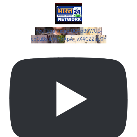
YouTube Video UC4pB9WUE-
cbCuBsnLW7pApA_vX4CZZiay0Y
हत्या का हुआ खुलासा - दोस्त ही निकला हत्यारा, आरोपी हुआ