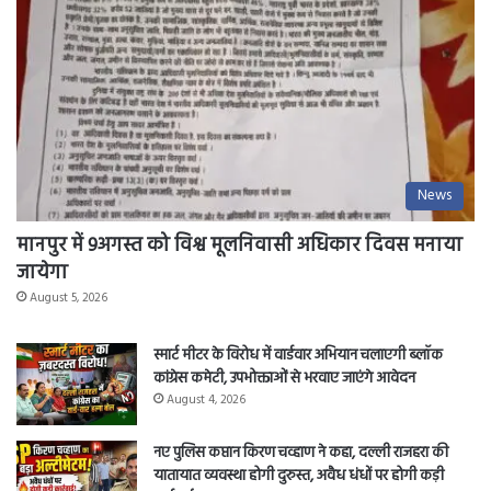
मांगे
माफी
–
लाल
News
निवेंद्र
सिंह
मानपुर में 9अगस्त को विश्व मूलनिवासी अधिकार दिवस मनाया
टेकाम
जायेगा
August 5, 2026
स्मार्ट मीटर के विरोध में वार्डवार अभियान चलाएगी ब्लॉक
कांग्रेस कमेटी, उपभोक्ताओं से भरवाए जाएंगे आवेदन
August 4, 2026
नए पुलिस कप्तान किरण चव्हाण ने कहा, दल्ली राजहरा की
यातायात व्यवस्था होगी दुरुस्त, अवैध धंधों पर होगी कड़ी
कार्रवाई।
August 4, 2026
14अगस्त तक प्रधानमंत्री फसल बीमा योजना मे किसान करा
सकेंगे आवेदन