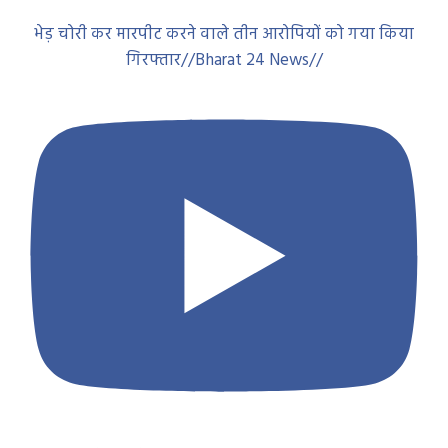
एयरगन से जानलेवा हमला— आरोपी हुआ गिरफ्तार न्यायिक
रिमांड पर भेजा जेल..Bharat 24News