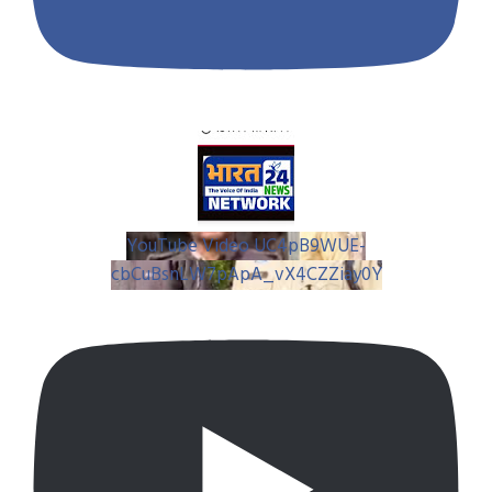
YouTube Video UC4pB9WUE-
cbCuBsnLW7pApA_vX4CZZiay0Y