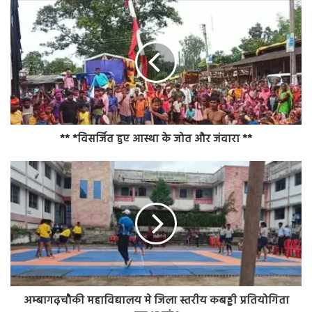
**
*विसर्जित
हुए
आस्था
के
जोत
और
जंवारा
**
** *विसर्जित हुए आस्था के जोत और जंवारा **
अम्बागढ़चौकी
महाविद्यालय
मे
जिला
स्तरीय
कबड्डी
प्रतियोगिता
का
शुभारंभ
अम्बागढ़चौकी महाविद्यालय मे जिला स्तरीय कबड्डी प्रतियोगिता