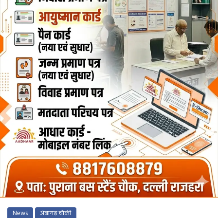
News
अंबागढ़ चौकी