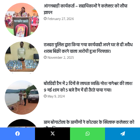
आंगनबाड़ी कार्यकर्ता – सहायिकाओं नेे कलेक्टर को सौपा
ज्ञापन
February 27, 2026
राजहरा पुलिस द्वारा किया गया कार्यवाही अपने घर से ही अवैध
शराब बिक्री करने वाला आरोपी हुआ गिरफ्तार।
November 2, 2025
बोरडिही डैम में 2 दिनों से लापता व्यक्ति नरेश नागेश्वर की लाश
9 मई शाम को 5 बजे डैम में ही तैरते पाया गया।
May 9, 2024
ग्राम बोगाटोला के ग्रामीणों ने कोटवार के खिलाफ कलेक्टर को
सौंपा शिकायतपत्र
November 14, 2025
Facebook
X
WhatsApp
Telegram