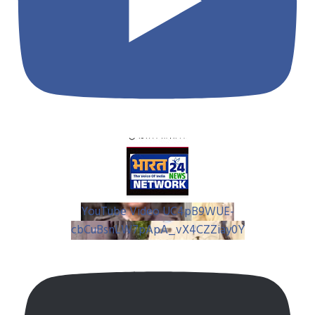
YouTube Video UC4pB9WUE-
cbCuBsnLW7pApA_vX4CZZiay0Y