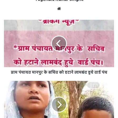
Website
ग्राम
पंचायत
मानपुर
के
सचिव
को
हटाने
लामबंद
हुये
वार्ड
ग्राम पंचायत मानपुर के सचिव को हटाने लामबंद हुये वार्ड पंच
पंच
ऑपरेशन
तलाश
में
बड़ी
सफलता...
4साल
से