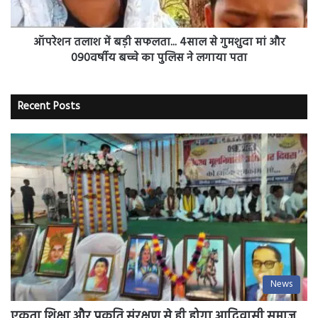
गुमशुदा
मां
और
ऑपरेशन तलाश में बड़ी सफलता... 4साल से गुमशुदा मां और
090वर्षीय
090वर्षीय बच्चे का पुलिस ने लगाया पता
बच्चे
का
पुलिस
Recent Posts
ने
लगाया
पता
News
एकता शिक्षा और प्रकृति संरक्षण से ही होगा आदिवासी समाज