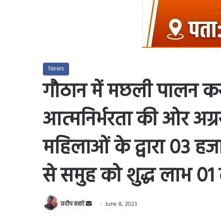
News
गौठान में मछली पालन क
आत्मनिर्भरता की ओर अग्
महिलाओं के द्वारा 03 हज
से समुह को शुद्ध लाभ 0
Send
प्रदीप सहारे
June 8, 2023
an
Facebook
X
LinkedIn
Tumblr
Pinterest
Reddit
VKo