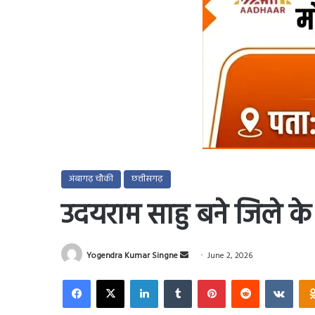
अंबागढ़ चौकी
छत्तीसगढ़
उदयराम साहु बने जिले के 
Send
Yogendra Kumar Singne
June 2, 2026
an
Facebook
X
LinkedIn
Tumblr
Pinterest
Reddit
VKo
email