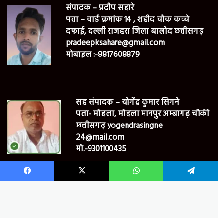
संपादक – प्रदीप सहारे
पता – वार्ड क्रमांक 14 , शहीद चौक कच्चे
दफाई, दल्ली राजहरा जिला बालोद छत्तीसगढ़
pradeepksahare@gmail.com
मोबाइल :-8817608879
सह संपादक – योगेंद्र कुमार सिंगने
पता- मोहला, मोहला मानपुर अम्बागढ़ चौकी
छत्तीसगढ़ yogendrasingne
24@mail.com
मो.-9301100435
Facebook
X
WhatsApp
Telegram
© Bharat24newsmpcg Copyright 2022, All Rights Reserved
B