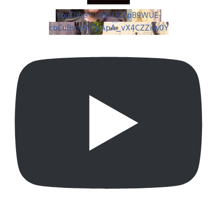
YouTube Video UC4pB9WUE-
cbCuBsnLW7pApA_vX4CZZiay0Y