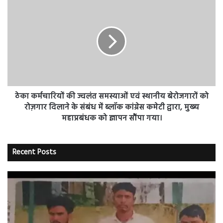
-
ठेका
विकास
कर्मचारियों
जैन
की
ज्वलंत
समस्याओं
एवं
स्थानीय
बेरोजगारों
को
रोज़गार
ठेका कर्मचारियों की ज्वलंत समस्याओं एवं स्थानीय बेरोजगारों को
दिलाने
रोज़गार दिलाने के संबंध में ब्लॉक कांग्रेस कमेटी द्वारा, मुख्य
के
महाप्रबंधक को ज्ञापन सौंपा गया।
संबंध
में
ब्लॉक
Recent Posts
कांग्रेस
कमेटी
द्वारा,
मुख्य
महाप्रबंधक
को
ज्ञापन