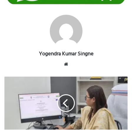
Yogendra Kumar Singne
Website
-
जनगणना-2027
जिले
में
स्व-
गणना
शुरू
:
सीईओ