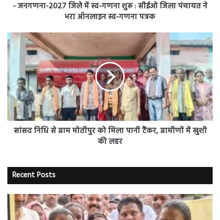
जिला
- जनगणना-2027 जिले में स्व-गणना शुरू : सीईओ जिला पंचायत ने
पंचायत
भरा ऑनलाइन स्व-गणना पत्रक
ने
भरा
सांसद
ऑनलाइन
निधि
स्व-
से
गणना
ग्राम
पत्रक
मोतीपुर
को
मिला
पानी
टैंकर,
ग्रामीणों
सांसद निधि से ग्राम मोतीपुर को मिला पानी टैंकर, ग्रामीणों में खुशी
में
की लहर
खुशी
की
लहर
Recent Posts