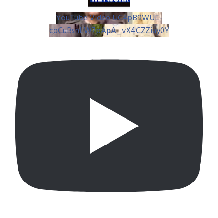
YouTube Video UC4pB9WUE-
cbCuBsnLW7pApA_vX4CZZiay0Y