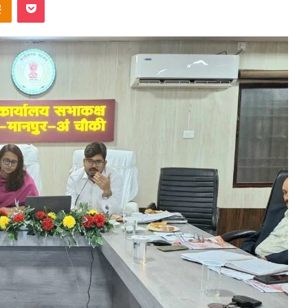
ntakte
Odnoklassniki
Pocket