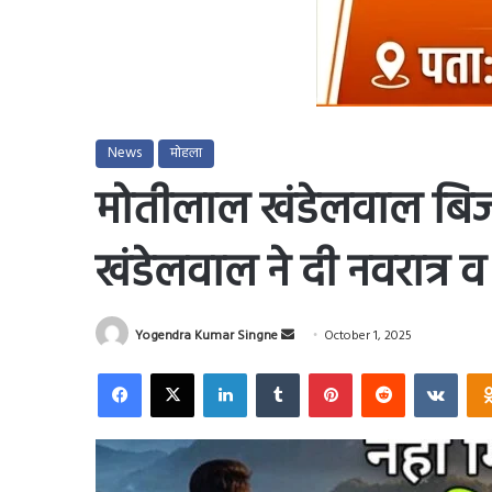
News
मोहला
मोतीलाल खंडेलवाल बिज
खंडेलवाल ने दी नवरात्र 
Send
Yogendra Kumar Singne
October 1, 2025
an
Facebook
X
LinkedIn
Tumblr
Pinterest
Reddit
VKo
email