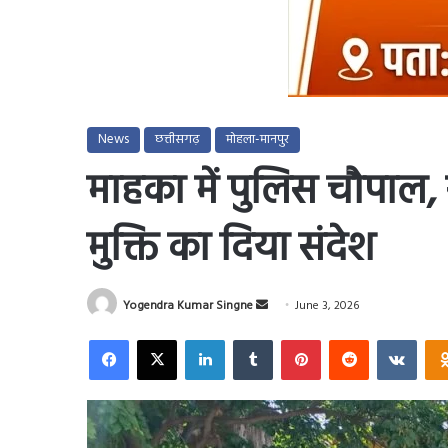
News
छत्तीसगढ़
मोहला-मानपुर
माहका में पुलिस चौपाल
मुक्ति का दिया संदेश
Send
Yogendra Kumar Singne
June 3, 2026
an
Facebook
X
LinkedIn
Tumblr
Pinterest
Reddit
VKo
email