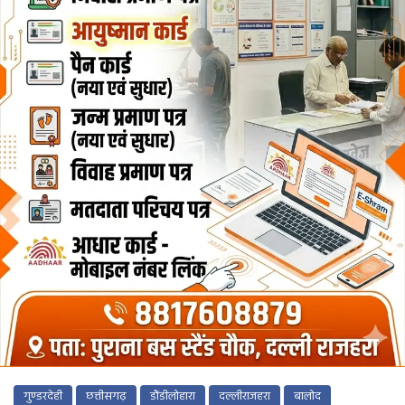
गुण्डरदेही
छत्तीसगढ़
डौंडीलोहारा
दल्लीराजहरा
बालोद