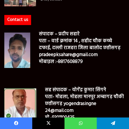
Contact us
संपादक – प्रदीप सहारे
पता – वार्ड क्रमांक 14 , शहीद चौक कच्चे
दफाई, दल्ली राजहरा जिला बालोद छत्तीसगढ़
pradeepksahare@gmail.com
मोबाइल :-8817608879
सह संपादक – योगेंद्र कुमार सिंगने
पता- मोहला, मोहला मानपुर अम्बागढ़ चौकी
छत्तीसगढ़ yogendrasingne
24@mail.com
मो.-9301100435
Facebook
X
WhatsApp
Telegram