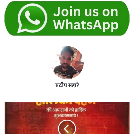
प्रदीप सहारे
प्रमोद
जैन
ने
होली
की