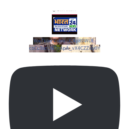
YouTube Video UC4pB9WUE-
cbCuBsnLW7pApA_vX4CZZiay0Y