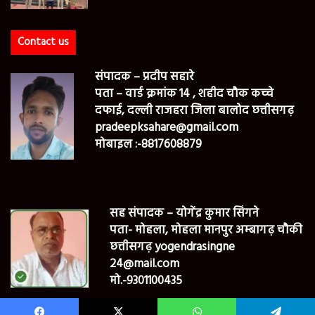
Contact us
संपादक – प्रदीप सहारे
पता – वार्ड क्रमांक 14 , शहीद चौक कच्चे
दफाई, दल्ली राजहरा जिला बालोद छत्तीसगढ़
pradeepksahare@gmail.com
मोबाइल :-8817608879
सह संपादक – योगेंद्र कुमार सिंगने
पता- मोहला, मोहला मानपुर अम्बागढ़ चौकी
छत्तीसगढ़ yogendrasingne
24@mail.com
मो.-9301100435