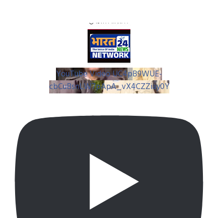
YouTube Video UC4pB9WUE-
cbCuBsnLW7pApA_vX4CZZiay0Y