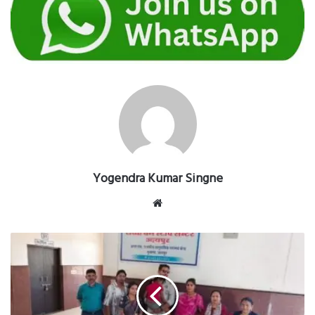
Yogendra Kumar Singne
Website
आपरेशन
तलाश
के
तहत
मोहला
मानपुर