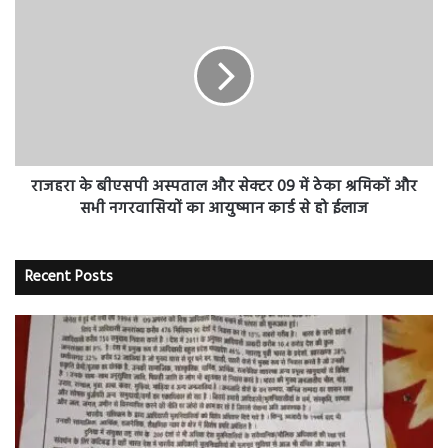
-
के
संगीत
बीएसपी
नायर
अस्पताल
और
सेक्टर
09
में
ठेका
श्रमिकों
राजहरा के बीएसपी अस्पताल और सेक्टर 09 में ठेका श्रमिकों और
और
सभी नगरवासियों का आयुष्मान कार्ड से हो ईलाज
सभी
नगरवासियों
का
Recent Posts
आयुष्मान
कार्ड
से
हो
ईलाज