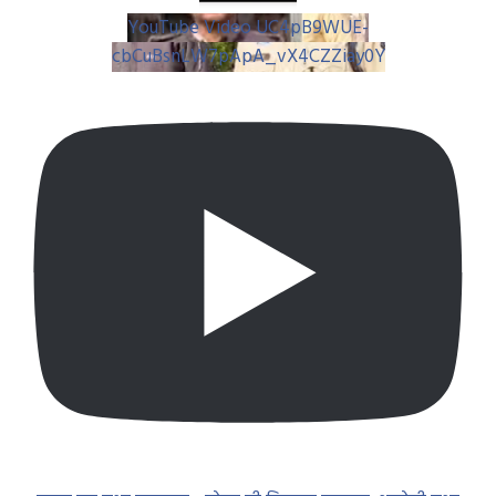
YouTube Video UC4pB9WUE-
cbCuBsnLW7pApA_vX4CZZiay0Y