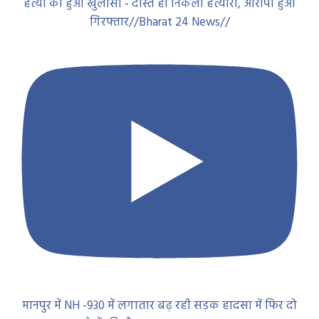
हत्या का हुआ खुलासा - दोस्त ही निकला हत्यारा, आरोपी हुआ
गिरफ्तार//Bharat 24 News//
मानपुर में NH -930 में लगातार बढ़ रही सड़क हादसा में फिर दो