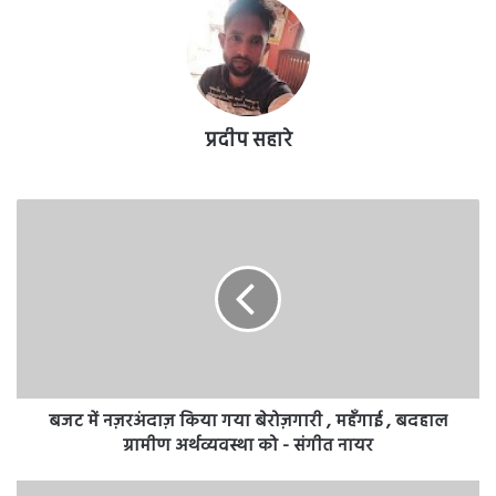
प्रदीप सहारे
बजट
में
नज़रअंदाज़
किया
गया
बेरोज़गारी
,
महँगाई
,
बदहाल
बजट में नज़रअंदाज़ किया गया बेरोज़गारी , महँगाई , बदहाल
ग्रामीण
ग्रामीण अर्थव्यवस्था को - संगीत नायर
अर्थव्यवस्था
को
राजहरा