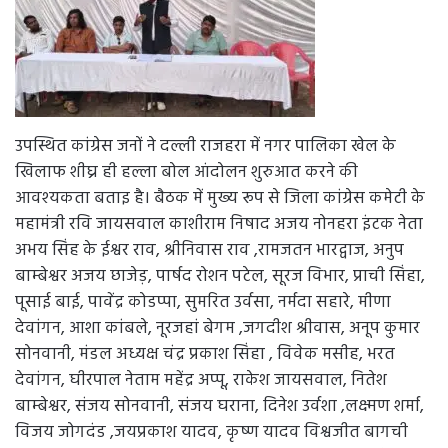
उपस्थित कांग्रेस जनों ने दल्ली राजहरा में नगर पालिका खेल के
खिलाफ शीघ्र ही हल्ला बोल आंदोलन शुरुआत करने की
आवश्यकता बताइ है। बैठक में मुख्य रूप से जिला कांग्रेस कमेटी के
महामंत्री रवि जायसवाल काशीराम निषाद अजय नोनहरा इंटक नेता
अभय सिंह के ईश्वर राव, श्रीनिवास राव ,रामजतन भारद्वाज, अनुप
बाम्बेश्वर अजय छाजेड़, पार्षद रोशन पटेल, सूरज विभार, प्राची सिंहा,
पूसाई बाई, पावेंद्र कोडप्पा, सुमरित उर्वसा, नर्मदा सहारे, मीणा
देवांगन, आशा कांबले, नूरजहां बेगम ,जगदीश श्रीवास, अनूप कुमार
सोनवानी, मंडल अध्यक्ष चंद्र प्रकाश सिंहा , विवेक मसीह, भरत
देवांगन, घीरपाल नेताम महेंद्र अप्पू, राकेश जायसवाल, नितेश
बाम्बेश्वर, संजय सोनवानी, संजय घराना, दिनेश उर्वशा ,लक्ष्मण शर्मा,
विजय जोगदंड ,जयप्रकाश यादव, कृष्ण यादव विश्वजीत बागची