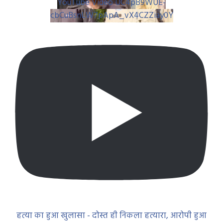
YouTube Video UC4pB9WUE-
cbCuBsnLW7pApA_vX4CZZiay0Y
हत्या का हुआ खुलासा - दोस्त ही निकला हत्यारा, आरोपी हुआ