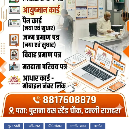
गुण्डरदेही
छत्तीसगढ़
डौंडीलोहारा
दल्लीराजहरा
बालोद