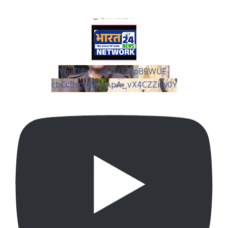
YouTube Video UC4pB9WUE-
cbCuBsnLW7pApA_vX4CZZiay0Y