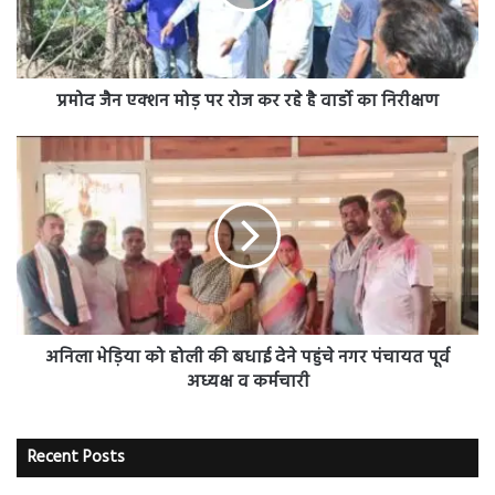
रोज
कर
रहे
है
वार्डो
प्रमोद जैन एक्शन मोड़ पर रोज कर रहे है वार्डो का निरीक्षण
का
निरीक्षण
अनिला
भेड़िया
को
होली
की
बधाई
देने
पहुंचे
नगर
पंचायत
अनिला भेड़िया को होली की बधाई देने पहुंचे नगर पंचायत पूर्व
पूर्व
अध्यक्ष व कर्मचारी
अध्यक्ष
व
कर्मचारी
Recent Posts