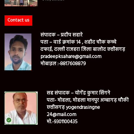
Contact us
संपादक – प्रदीप सहारे
पता – वार्ड क्रमांक 14 , शहीद चौक कच्चे
दफाई, दल्ली राजहरा जिला बालोद छत्तीसगढ़
pradeepksahare@gmail.com
मोबाइल :-8817608879
सह संपादक – योगेंद्र कुमार सिंगने
पता- मोहला, मोहला मानपुर अम्बागढ़ चौकी
छत्तीसगढ़ yogendrasingne
24@mail.com
मो.-9301100435