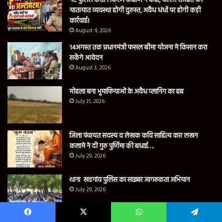
नए पुलिस कप्तान किरण चव्हाण ने कहा, दल्ली राजहरा की
यातायात व्यवस्था होगी दुरुस्त, अवैध धंधों पर होगी कड़ी
कार्रवाई।
August 4, 2026
14अगस्त तक प्रधानमंत्री फसल बीमा योजना मे किसान करा
सकेंगे आवेदन
August 3, 2026
मोहला बना भूमाफियाओं के अवैध प्लानिंग का हब
July 31, 2026
जिला पंचायत सदस्य व लेखक कवि साहित्य कार लखन
कलामे ने दी गुरु पुर्णिमा की बधाई….
July 29, 2026
थाना खडगांव पुलिस का साइबर जागरूकता अभियान
July 29, 2026
Facebook
X
WhatsApp
Telegram