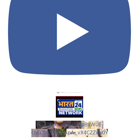
YouTube Video UC4pB9WUE-
cbCuBsnLW7pApA_vX4CZZiay0Y