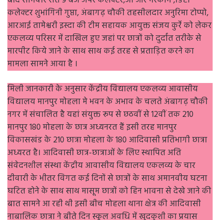
बाद सोमवार रात 9 बजे अपर कलेक्टर,जी आर मरकाम ,डिप्टी
कलेक्टर शुभांगिनी गुप्ता, अंबागढ़ चौकी तहसीलदार अनुरिमा टोप्पो,
आरआई तामेश्वरी इस्दा की टीम सहायक आयुक्त संजय कुर्रे को लेकर
एकलव्य परिसर में दाखिल हुए जहां पर छात्रों को दुर्दांत तरीके से
मारपीट किये जाने के साथ साथ कई तरह से प्रताड़ित करने का
मामला सामने आया है ‌।
मिली जानकारी के अनुसार केंद्रीय विद्यालय एकलव्य आवासीय
विद्यालय मानपुर मोहला मे भवन के अभाव के चलते अंबागढ़ चौकी
नगर में संचालित है यहां संयुक्त रूप से छठवीं से 12वीं तक 210
मानपुर 180 मोहला के छात्र अध्यनरत हैं इसी तरह मानपुर
विकासखंड के 210 छात्रा मोहला के 180 आदिवासी प्रतिभागी छात्रा
अध्यरत है। आदिवासी छात्र-छात्राओं के लिए स्थापित अति
संवेदनशील संस्था केंद्रीय आवासीय विद्यालय एकलव्य के चार
दीवारी के भीतर विगत कई दिनों से छात्रों के साथ अमानवीय घटना
घटित होने के साथ साथ मासूम छात्रों को हिन भावना से देखे जाने की
बात सामने आ रही थी इसी बीच मोहला थाना क्षेत्र की आदिवासी
नाबालिक छात्रा ने बीते दिन स्कूल अवधि में खुदकुशी का प्रयास