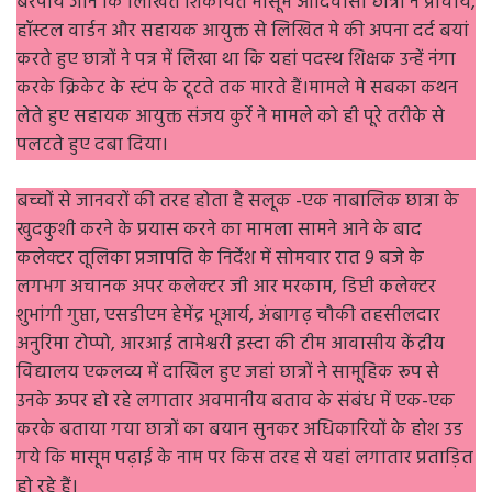
बरपाये जाने कि लिखित शिकायत मासूम आदिवासी छात्रों ने प्राचार्य,
हॉस्टल वार्डन और सहायक आयुक्त से लिखित मे की अपना दर्द बयां
करते हुए छात्रों ने पत्र में लिखा था कि यहां पदस्थ शिक्षक उन्हें नंगा
करके क्रिकेट के स्टंप के टूटते तक मारते हैं।मामले मे सबका कथन‌
लेते हुए सहायक आयुक्त संजय कुर्रे ने मामले को ही पूरे तरीके से
पलटते हुए दबा दिया।
बच्चों से जानवरों की तरह होता है सलूक -एक नाबालिक छात्रा के
खुदकुशी करने के प्रयास करने का मामला सामने आने के बाद
कलेक्टर तूलिका प्रजापति के निर्देश में सोमवार रात 9 बजे के
लगभग अचानक अपर कलेक्टर जी आर मरकाम, डिप्टी कलेक्टर
शुभांगी गुप्ता, एसडीएम हेमेंद्र भूआर्य, अंबागढ़ चौकी तहसीलदार
अनुरिमा टोप्पो, आरआई तामेश्वरी इस्दा की टीम आवासीय केंद्रीय
विद्यालय एकलव्य में दाखिल हुए जहां छात्रों ने सामूहिक रूप से
उनके ऊपर हो रहे लगातार अवमानीय बताव के संबंध में एक-एक
करके बताया गया छात्रों का बयान सुनकर अधिकारियों के होश उड
गये कि मासूम पढ़ाई के नाम पर किस तरह से यहां लगातार प्रताड़ित
हो रहे हैं।